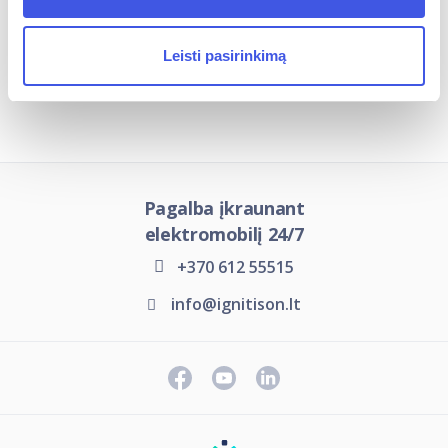
Leisti pasirinkimą
Įkrovimo stotelių tipai
Pagalba įkraunant
elektromobilį 24/7
+370 612 55515
info@ignitison.lt