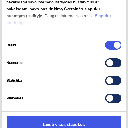
pakeisdami savo interneto naršyklės nustatymus
ar
pakeisdami savo pasirinkimą Svetainės slapukų
nustatymų skiltyje
. Daugiau informacijos rasite
Slapukų
Variklio galia
Sukimo momentas
politikoje
.
210 kW
679 Nm
Sutikimo
Būtini
pasirinkimas
Nuostatos
Automatinis įkrovimas
Nepalaikomas
Statistika
Rinkodara
Įkrovimo jungčių tipai
Leisti visus slapukus