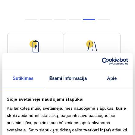
Baterijos talpa
Maks. nuotolis
77 kWh
526 km
Sutikimas
Išsami informacija
Apie
Šioje svetainėje naudojami slapukai
Lėtas įkrovimas (AC)
Greitas įkrovimas (DC)
Type 2
CCS
Kai lankotės mūsų svetainėje, mes naudojame slapukus,
kurie
11
kW
175
kW
skirti
apibendrinti statistiką, pagerinti savo paslaugas bei
prisiminti jūsų pasirinkimus būsimiems apsilankymams
svetainėje. Savo slapukų sutikimą galite
tvarkyti ir (ar)
atšaukti