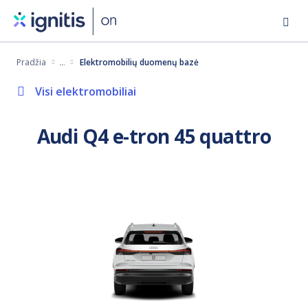
Eiti
į
pagrindinį
Pradžia
Elektromobilių duomenų bazė
turinį
Visi elektromobiliai
Audi Q4 e-tron 45 quattro