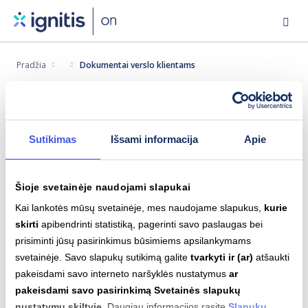
Eiti
į
pagrindinį
Pradžia
Dokumentai verslo klientams
turinį
Verslo klientų sutartys
Sutikimas
Išsami informacija
Apie
„Ignitis ON“ paslaugų pirkimo – pardavimo
Šioje svetainėje naudojami slapukai
sutartys
Kai lankotės mūsų svetainėje, mes naudojame slapukus,
kurie
skirti
apibendrinti statistiką, pagerinti savo paslaugas bei
prisiminti jūsų pasirinkimus būsimiems apsilankymams
Autoparko valdymo sistemos taisyklės
svetainėje. Savo slapukų sutikimą galite
tvarkyti ir (ar)
atšaukti
pakeisdami savo interneto naršyklės nustatymus
ar
pakeisdami savo pasirinkimą Svetainės slapukų
nustatymų skiltyje
. Daugiau informacijos rasite
Slapukų