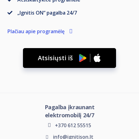
„Ignitis ON“ pagalba 24/7
Plačiau apie programėlę
Atsisiųsti iš
Pagalba įkraunant
elektromobilį 24/7
+370 612 55515
info@ignitison.lt