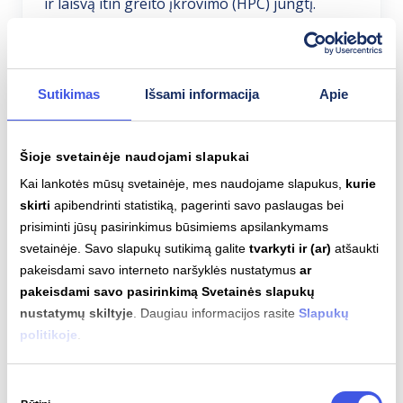
ir laisvą itin greito įkrovimo (HPC) jungtį.
Spauskite „Rezervuoti“. Jūsų pasirinkta jungtis
bus rezervuota 10 min.
Išsamiau apie jungties rezervaciją
Sutikimas
Išsami informacija
Apie
Šioje svetainėje naudojami slapukai
Kai lankotės mūsų svetainėje, mes naudojame slapukus,
kurie
skirti
apibendrinti statistiką, pagerinti savo paslaugas bei
prisiminti jūsų pasirinkimus būsimiems apsilankymams
svetainėje. Savo slapukų sutikimą galite
tvarkyti ir (ar)
atšaukti
pakeisdami savo interneto naršyklės nustatymus
ar
pakeisdami savo pasirinkimą Svetainės slapukų
nustatymų skiltyje
. Daugiau informacijos rasite
Slapukų
politikoje
.
Sutikimo