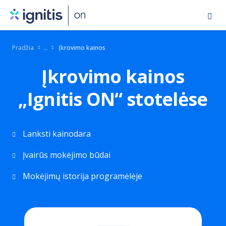
Eiti
į
pagrindinį
Pradžia
Įkrovimo kainos
turinį
Įkrovimo kainos
„Ignitis ON“ stotelėse
Lanksti kainodara
Įvairūs mokėjimo būdai
Mokėjimų istorija programėlėje