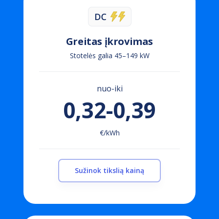
Greitas įkrovimas
Stotelės galia 45–149 kW
nuo-iki
0,32-0,39
€/kWh
Sužinok tikslią kainą