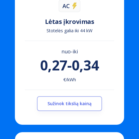
Lėtas įkrovimas
Stotelės galia iki 44 kW
nuo-iki
0,27-0,34
€/kWh
Sužinok tikslią kainą