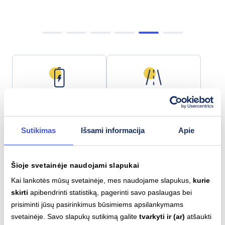
Baterijos talpa
Maks. nuotolis
108.7 kWh
912 km
Sutikimas
Išsami informacija
Apie
Šioje svetainėje naudojami slapukai
Lėtas įkrovimas (AC)
Greitas įkrovimas (DC)
Type 2
CCS
Kai lankotės mūsų svetainėje, mes naudojame slapukus,
kurie
11
kW
400
kW
skirti
apibendrinti statistiką, pagerinti savo paslaugas bei
prisiminti jūsų pasirinkimus būsimiems apsilankymams
svetainėje. Savo slapukų sutikimą galite
tvarkyti ir (ar)
atšaukti