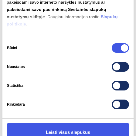
pakeisdami savo interneto naršyklės nustatymus
ar
pakeisdami savo pasirinkimą Svetainės slapukų
nustatymų skiltyje
. Daugiau informacijos rasite
Slapukų
Variklio galia
Sukimo momentas
politikoje
.
345 kW
645 Nm
Sutikimo
Būtini
pasirinkimas
Nuostatos
Automatinis įkrovimas
Nepalaikomas
Statistika
Rinkodara
Įkrovimo jungčių tipai
Leisti visus slapukus