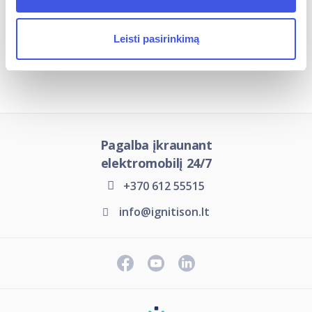
Leisti pasirinkimą
Įkrovimo stotelių tipai
Pagalba įkraunant
elektromobilį 24/7
+370 612 55515
info@ignitison.lt