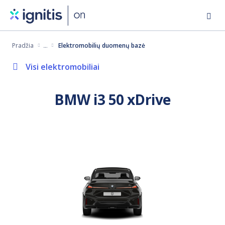
Eiti
į
pagrindinį
Pradžia
Elektromobilių duomenų bazė
turinį
Visi elektromobiliai
BMW i3 50 xDrive