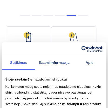
Baterijos talpa
Maks. nuotolis
141 kWh
845 km
Sutikimas
Išsami informacija
Apie
Šioje svetainėje naudojami slapukai
Lėtas įkrovimas (AC)
Greitas įkrovimas (DC)
Type 2
CCS
Kai lankotės mūsų svetainėje, mes naudojame slapukus,
kurie
22
kW
460
kW
skirti
apibendrinti statistiką, pagerinti savo paslaugas bei
prisiminti jūsų pasirinkimus būsimiems apsilankymams
svetainėje. Savo slapukų sutikimą galite
tvarkyti ir (ar)
atšaukti