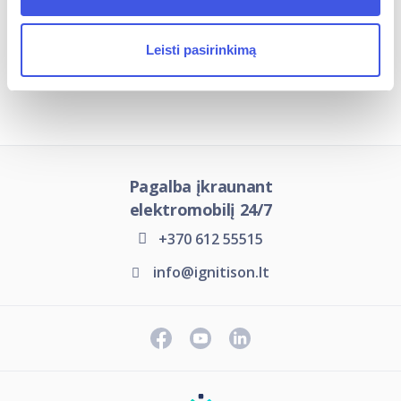
Leisti pasirinkimą
Įkrovimo stotelių tipai
Pagalba įkraunant
elektromobilį 24/7
+370 612 55515
info@ignitison.lt