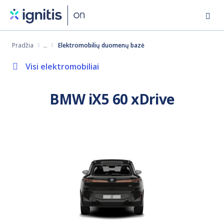
Eiti
į
pagrindinį
Pradžia
Elektromobilių duomenų bazė
turinį
Visi elektromobiliai
BMW iX5 60 xDrive