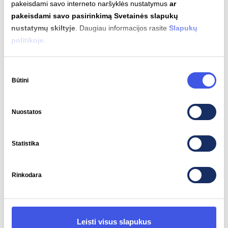
pakeisdami savo interneto naršyklės nustatymus
ar
pakeisdami savo pasirinkimą Svetainės slapukų
nustatymų skiltyje
. Daugiau informacijos rasite
Slapukų
Variklio galia
Sukimo momentas
politikoje
.
425 kW
805 Nm
Sutikimo
Būtini
pasirinkimas
Nuostatos
Automatinis įkrovimas
Nepalaikomas
Statistika
Rinkodara
Įkrovimo jungčių tipai
Leisti visus slapukus