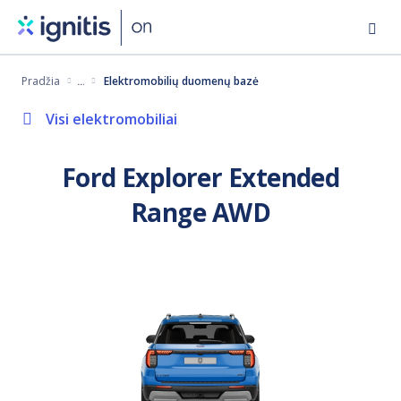
Eiti
į
pagrindinį
Pradžia
Elektromobilių duomenų bazė
turinį
Visi elektromobiliai
Ford Explorer Extended
Range AWD