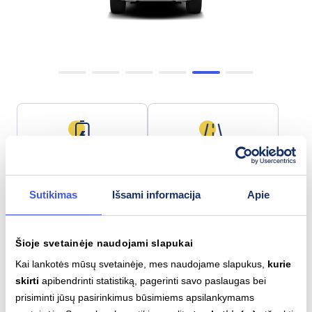
Baterijos talpa
Maks. nuotolis
77 kWh
553 km
Sutikimas
Išsami informacija
Apie
Šioje svetainėje naudojami slapukai
Lėtas įkrovimas (AC)
Greitas įkrovimas (DC)
Kai lankotės mūsų svetainėje, mes naudojame slapukus,
kurie
Type 2
CCS
skirti
apibendrinti statistiką, pagerinti savo paslaugas bei
11
kW
185
kW
prisiminti jūsų pasirinkimus būsimiems apsilankymams