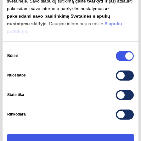
svetainėje. Savo slapukų sutikimą galite
tvarkyti ir (ar)
atšaukti
pakeisdami savo interneto naršyklės nustatymus
ar
pakeisdami savo pasirinkimą Svetainės slapukų
nustatymų skiltyje
. Daugiau informacijos rasite
Slapukų
politikoje
.
Variklio galia
Sukimo momentas
250 kW
679 Nm
Sutikimo
Būtini
pasirinkimas
Nuostatos
Automatinis įkrovimas
Nepalaikomas
Statistika
Rinkodara