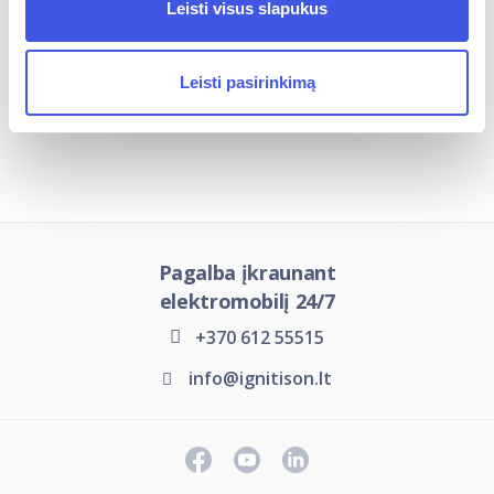
Leisti visus slapukus
Įkrovimo jungčių tipai
Leisti pasirinkimą
Įkrovimo stotelių tipai
Pagalba įkraunant
elektromobilį 24/7
+370 612 55515
info@ignitison.lt