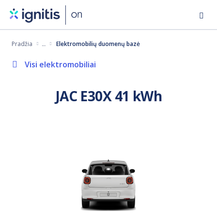
Eiti
į
pagrindinį
Pradžia
Elektromobilių duomenų bazė
turinį
Visi elektromobiliai
JAC E30X 41 kWh