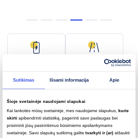
Baterijos talpa
Maks. nuotolis
96.1 kWh
606 km
Sutikimas
Išsami informacija
Apie
Šioje svetainėje naudojami slapukai
Lėtas įkrovimas (AC)
Greitas įkrovimas (DC)
Type 2
CCS
Kai lankotės mūsų svetainėje, mes naudojame slapukus,
kurie
11
kW
160
kW
skirti
apibendrinti statistiką, pagerinti savo paslaugas bei
prisiminti jūsų pasirinkimus būsimiems apsilankymams
svetainėje. Savo slapukų sutikimą galite
tvarkyti ir (ar)
atšaukti