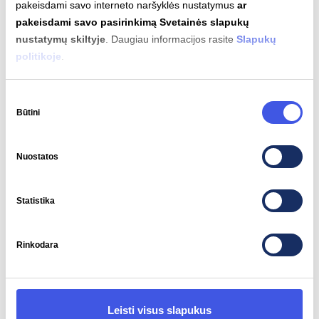
pakeisdami savo interneto naršyklės nustatymus
ar
pakeisdami savo pasirinkimą Svetainės slapukų
nustatymų skiltyje
. Daugiau informacijos rasite
Slapukų
Variklio galia
Sukimo momentas
politikoje
.
276 kW
577 Nm
Sutikimo
Būtini
pasirinkimas
Nuostatos
Automatinis įkrovimas
Palaikomas
Statistika
Rinkodara
Įkrovimo jungčių tipai
Leisti visus slapukus