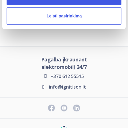
Leisti pasirinkimą
Įkrovimo stotelių tipai
Pagalba įkraunant
elektromobilį 24/7
+370 612 55515
info@ignitison.lt