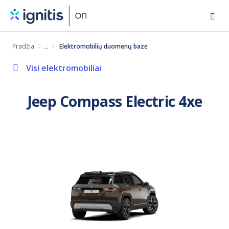
Eiti
į
pagrindinį
Pradžia
Elektromobilių duomenų bazė
turinį
Visi elektromobiliai
Jeep Compass Electric 4xe