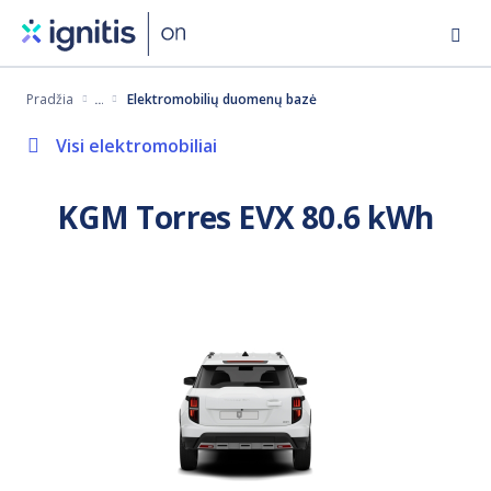
Eiti
į
pagrindinį
Pradžia
Elektromobilių duomenų bazė
turinį
Visi elektromobiliai
KGM Torres EVX 80.6 kWh