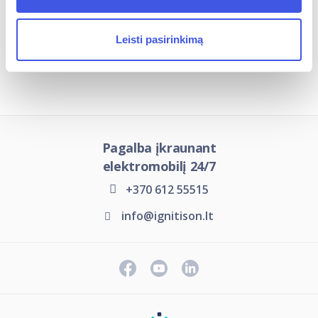
Leisti pasirinkimą
Įkrovimo stotelių tipai
Pagalba įkraunant
elektromobilį 24/7
+370 612 55515
info@ignitison.lt