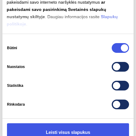
pakeisdami savo interneto naršyklės nustatymus
ar
pakeisdami savo pasirinkimą Svetainės slapukų
nustatymų skiltyje
. Daugiau informacijos rasite
Slapukų
Variklio galia
Sukimo momentas
politikoje
.
152 kW
339 Nm
Sutikimo
Būtini
pasirinkimas
Nuostatos
Automatinis įkrovimas
Palaikomas
Statistika
Rinkodara
Įkrovimo jungčių tipai
Leisti visus slapukus