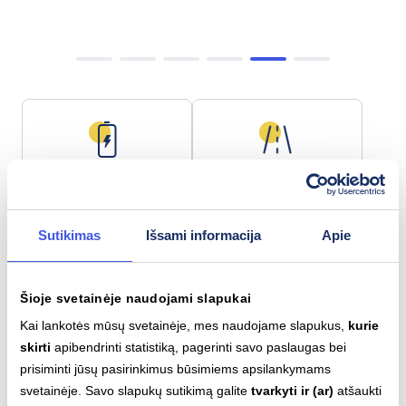
Baterijos talpa
Maks. nuotolis
80.6 kWh
503 km
Sutikimas
Išsami informacija
Apie
Šioje svetainėje naudojami slapukai
Lėtas įkrovimas (AC)
Greitas įkrovimas (DC)
Type 2
CCS
Kai lankotės mūsų svetainėje, mes naudojame slapukus,
kurie
11
kW
120
kW
skirti
apibendrinti statistiką, pagerinti savo paslaugas bei
prisiminti jūsų pasirinkimus būsimiems apsilankymams
svetainėje. Savo slapukų sutikimą galite
tvarkyti ir (ar)
atšaukti