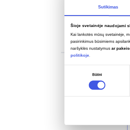
Sutikimas
Šioje svetainėje naudojami s
Kai lankotės mūsų svetainėje,
pasirinkimus būsimiems apsilan
naršyklės nustatymus
ar pakei
politikoje
.
Sutikimo
Būtini
pasirinkimas