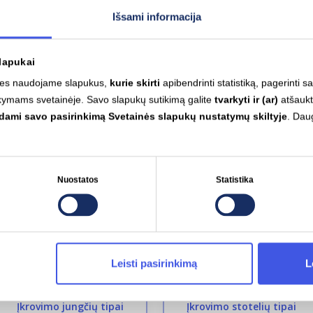
Lėtas įkrovimas (A
Type 2
11
k
Išsami informacija
lapukai
Variklio galia
 mes naudojame slapukus,
kurie skirti
apibendrinti statistiką, pagerinti s
100 kW
kymams svetainėje. Savo slapukų sutikimą galite
tvarkyti ir (ar)
atšaukt
sdami savo pasirinkimą Svetainės slapukų nustatymų skiltyje
. Dau
Automatinis įkrov
Palaikomas
Nuostatos
Statistika
Leisti pasirinkimą
L
Įkrovimo jungčių tipai
Įkrovimo stotelių tipai