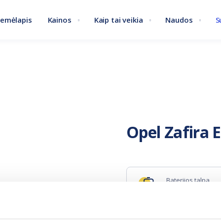
emėlapis
Kainos
Kaip tai veikia
Naudos
S
Opel Zafira 
Baterijos talpa
46.3 kWh