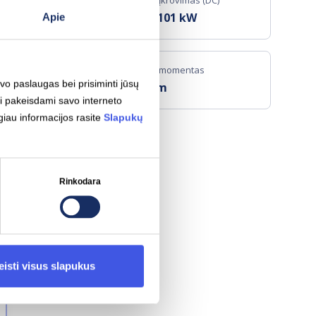
C)
Greitas įkrovimas (DC)
W
CCS
101
kW
Apie
Sukimo momentas
avo paslaugas bei prisiminti jūsų
270 Nm
i pakeisdami savo interneto
giau informacijos rasite
Slapukų
imas
Rinkodara
eisti visus slapukus