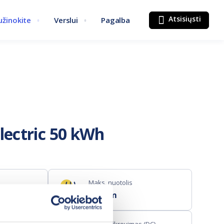
Atsisiųsti
užinokite
Verslui
Pagalba
Electric 50 kWh
Maks. nuotolis
223 km