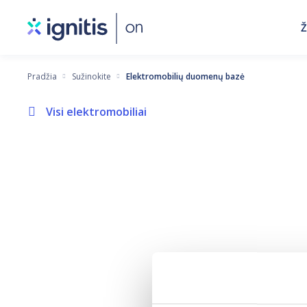
Eiti
Ž
į
pagrindinį
turinį
Pradžia
Sužinokite
Elektromobilių duomenų bazė
Visi elektromobiliai