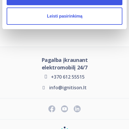
Leisti pasirinkimą
Įkrovimo stotelių tipai
Pagalba įkraunant
elektromobilį 24/7
+370 612 55515
info@ignitison.lt