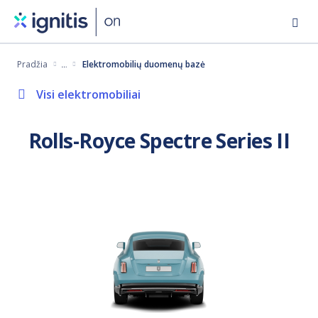
Eiti
į
pagrindinį
Pradžia
Elektromobilių duomenų bazė
turinį
Visi elektromobiliai
Rolls-Royce Spectre Series II