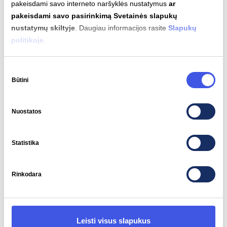
pakeisdami savo interneto naršyklės nustatymus
ar
pakeisdami savo pasirinkimą Svetainės slapukų
nustatymų skiltyje
. Daugiau informacijos rasite
Slapukų
Variklio galia
Sukimo momentas
politikoje
.
442 kW
1015 Nm
Sutikimo
Būtini
pasirinkimas
Nuostatos
Automatinis įkrovimas
Nepalaikomas
Statistika
Rinkodara
Įkrovimo jungčių tipai
Leisti visus slapukus