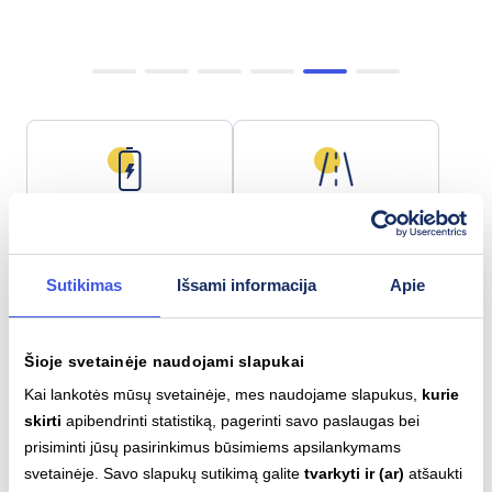
Baterijos talpa
Maks. nuotolis
112.4 kWh
628 km
Sutikimas
Išsami informacija
Apie
Šioje svetainėje naudojami slapukai
Lėtas įkrovimas (AC)
Greitas įkrovimas (DC)
Type 2
CCS
Kai lankotės mūsų svetainėje, mes naudojame slapukus,
kurie
22
kW
195
kW
skirti
apibendrinti statistiką, pagerinti savo paslaugas bei
prisiminti jūsų pasirinkimus būsimiems apsilankymams
svetainėje. Savo slapukų sutikimą galite
tvarkyti ir (ar)
atšaukti