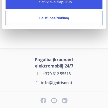
Leisti visus slapukus
Įkrovimo jungčių tipai
Leisti pasirinkimą
Įkrovimo stotelių tipai
Pagalba įkraunant
elektromobilį 24/7
+370 612 55515
info@ignitison.lt