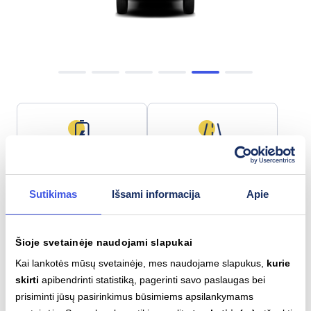
Baterijos talpa
Maks. nuotolis
59.8 kWh
395 km
Sutikimas
Išsami informacija
Apie
Šioje svetainėje naudojami slapukai
Lėtas įkrovimas (AC)
Greitas įkrovimas (DC)
Kai lankotės mūsų svetainėje, mes naudojame slapukus,
kurie
Type 2
CCS
skirti
apibendrinti statistiką, pagerinti savo paslaugas bei
11
kW
70
kW
prisiminti jūsų pasirinkimus būsimiems apsilankymams