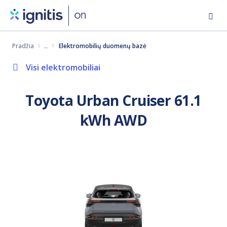
Eiti
į
pagrindinį
Pradžia
Elektromobilių duomenų bazė
turinį
Visi elektromobiliai
Toyota Urban Cruiser 61.1
kWh AWD