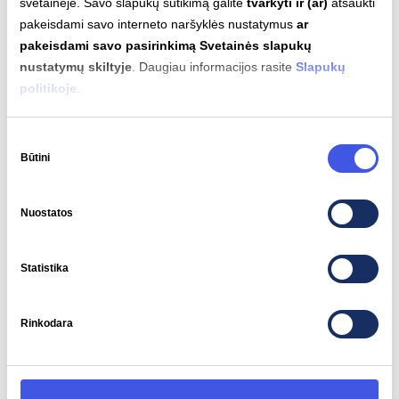
svetainėje. Savo slapukų sutikimą galite
tvarkyti ir (ar)
atšaukti
pakeisdami savo interneto naršyklės nustatymus
ar
pakeisdami savo pasirinkimą Svetainės slapukų
nustatymų skiltyje
. Daugiau informacijos rasite
Slapukų
politikoje
.
Variklio galia
Sukimo momentas
135 kW
307 Nm
Sutikimo
Būtini
pasirinkimas
Nuostatos
Automatinis įkrovimas
Nepalaikomas
Statistika
Rinkodara