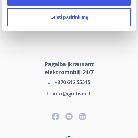
Leisti pasirinkimą
Įkrovimo stotelių tipai
Pagalba įkraunant
elektromobilį 24/7
+370 612 55515
info@ignitison.lt