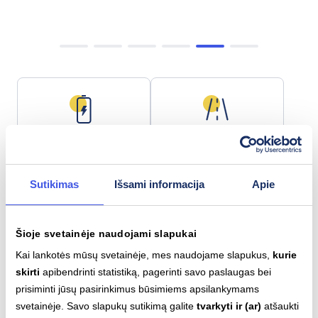
Baterijos talpa
Maks. nuotolis
77.3 kWh
446 km
Sutikimas
Išsami informacija
Apie
Šioje svetainėje naudojami slapukai
Lėtas įkrovimas (AC)
Greitas įkrovimas (DC)
Type 2
CCS
Kai lankotės mūsų svetainėje, mes naudojame slapukus,
kurie
11
kW
200
kW
skirti
apibendrinti statistiką, pagerinti savo paslaugas bei
prisiminti jūsų pasirinkimus būsimiems apsilankymams
svetainėje. Savo slapukų sutikimą galite
tvarkyti ir (ar)
atšaukti