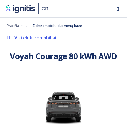
Eiti
į
pagrindinį
Pradžia
Elektromobilių duomenų bazė
turinį
Visi elektromobiliai
Voyah Courage 80 kWh AWD