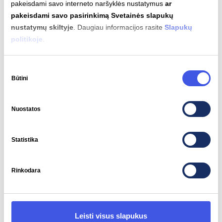
pakeisdami savo interneto naršyklės nustatymus
ar
pakeisdami savo pasirinkimą Svetainės slapukų
nustatymų skiltyje
. Daugiau informacijos rasite
Slapukų
Variklio galia
Sukimo momentas
politikoje
.
320 kW
620 Nm
Sutikimo
Būtini
pasirinkimas
Nuostatos
Automatinis įkrovimas
Palaikomas
Statistika
Rinkodara
Įkrovimo jungčių tipai
Leisti visus slapukus