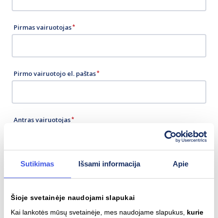
Pirmas vairuotojas
Pirmo vairuotojo el. paštas
Antras vairuotojas
Sutikimas
Išsami informacija
Apie
Antro vairuotojo el. paštas
Šioje svetainėje naudojami slapukai
Vieno iš komandos vairuotojų mobilaus telefono nr.,
Kai lankotės mūsų svetainėje, mes naudojame slapukus,
kurie