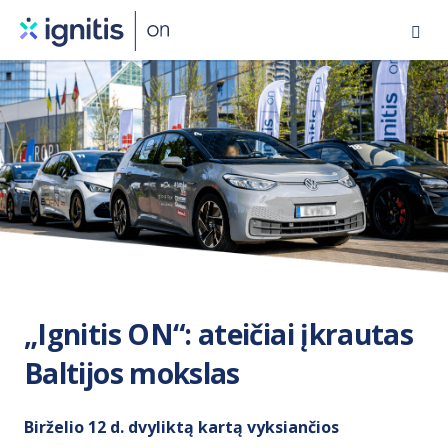
Eiti
į
pagrindinį
turinį
„Ignitis ON“: ateičiai įkrautas
Baltijos mokslas
Birželio 12 d. dvyliktą kartą vyksiančios