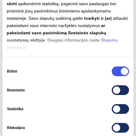
kuriuo galėtume susisiekti visų varžybų metu
skirti
apibendrinti statistiką, pagerinti savo paslaugas bei
Šalies
prisiminti jūsų pasirinkimus būsimiems apsilankymams
+370
kodas
svetainėje. Savo slapukų sutikimą galite
tvarkyti ir (ar)
atšaukti
pakeisdami savo interneto naršyklės nustatymus
ar
Jei norite, kad visą informaciją, nuotraukas, vaizdo įrašus
pakeisdami savo pasirinkimą Svetainės slapukų
gautų jūsų įmonės komunikacijos ir rinkodaros specialistai,
nustatymų skiltyje
. Daugiau informacijos rasite
Slapukų
nurodykite el. paštą
politikoje
.
Sutikimo
Pasirinkite įskaitą, kurioje pageidaujate dalyvauti
Būtini
pasirinkimas
- Pasirinkite -
Nuostatos
Automobilio markė ir modelis
Statistika
Gamintojo deklaruotas nuvažiuojamas atstumas pagal WLTP
Rinkodara
TEH (Test Energy High)