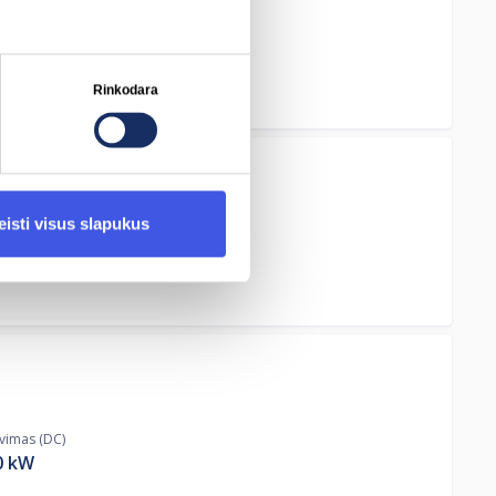
ovimas (DC)
kW
Rinkodara
eisti visus slapukus
ovimas (DC)
0
kW
ovimas (DC)
0
kW