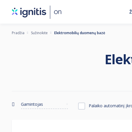
Eiti
Ž
į
pagrindinį
turinį
Pradžia
Sužinokite
Elektromobilių duomenų bazė
Ele
Gamintojas
Palaiko automatinį įk