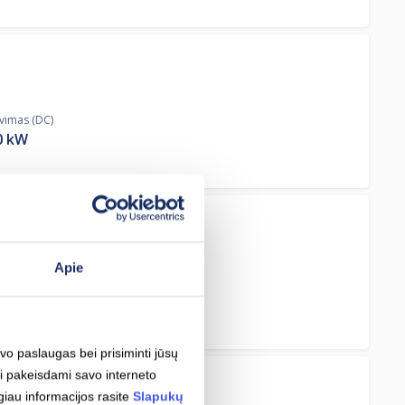
ovimas (DC)
0
kW
Apie
ovimas (DC)
0
kW
avo paslaugas bei prisiminti jūsų
i pakeisdami savo interneto
giau informacijos rasite
Slapukų