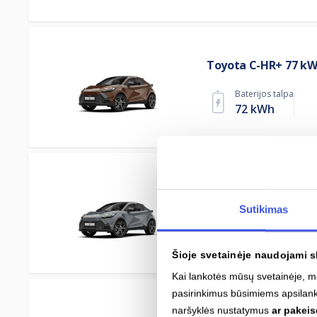
Toyota C-HR+ 77 k
Baterijos talpa
72 kWh
Toyota C-HR+ 57.7 
Sutikimas
Baterijos talpa
54 kWh
Šioje svetainėje naudojami s
Kai lankotės mūsų svetainėje,
pasirinkimus būsimiems apsilan
naršyklės nustatymus
ar pakei