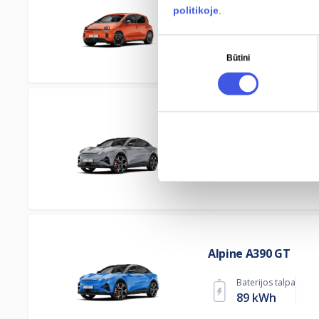
Renault Twingo E-T
politikoje
.
Baterijos talpa
27.5 kWh
Sutikimo
Būtini
pasirinkimas
Alpine A390 GTS
Baterijos talpa
89 kWh
Alpine A390 GT
Baterijos talpa
89 kWh