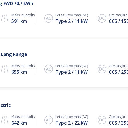
g FWD 74.7 kWh
Maks. nuotolis
Lėtas įkrovimas (AC)
Greitas įkr
591 km
Type 2
11
kW
CCS
15
 Long Range
Maks. nuotolis
Lėtas įkrovimas (AC)
Greitas įkr
655 km
Type 2
11
kW
CCS
25
ctric
Maks. nuotolis
Lėtas įkrovimas (AC)
Greitas įkr
642 km
Type 2
22
kW
CCS
39