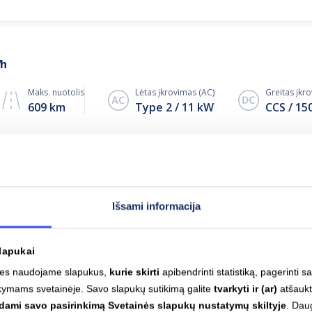
Wh
Maks. nuotolis
Lėtas įkrovimas (AC)
Greitas įkr
609 km
Type 2
11
kW
CCS
15
kWh
Išsami informacija
Maks. nuotolis
Lėtas įkrovimas (AC)
Greitas įkr
458 km
Type 2
11
kW
CCS
15
lapukai
 mes naudojame slapukus,
kurie skirti
apibendrinti statistiką, pagerinti s
kymams svetainėje. Savo slapukų sutikimą galite
tvarkyti ir (ar)
atšaukt
sdami savo pasirinkimą Svetainės slapukų nustatymų skiltyje
. Dau