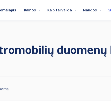
emėlapis
Kainos
Kaip tai veikia
Naudos
S
ktromobilių duomenų 
rovimą