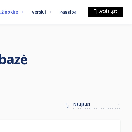
Atsisiųsti
užinokite
Verslui
Pagalba
bazė
Naujausi