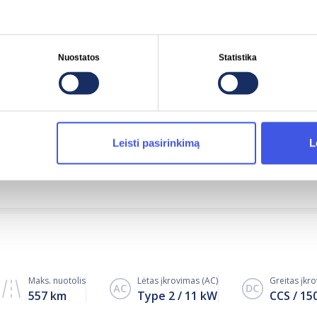
ech 27.5 kWh
Maks. nuotolis
Lėtas įkrovimas (AC)
Greitas įkr
263 km
Type 2
11
kW
CCS
50
Nuostatos
Statistika
Leisti pasirinkimą
L
Maks. nuotolis
Lėtas įkrovimas (AC)
Greitas įkr
555 km
Type 2
11
kW
CCS
19
Maks. nuotolis
Lėtas įkrovimas (AC)
Greitas įkr
557 km
Type 2
11
kW
CCS
15