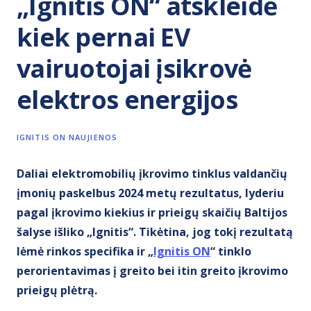
„Ignitis ON“ atskleidė
kiek pernai EV
vairuotojai įsikrovė
elektros energijos
IGNITIS ON NAUJIENOS
Daliai elektromobilių įkrovimo tinklus valdančių
įmonių paskelbus 2024 metų rezultatus, lyderiu
pagal įkrovimo kiekius ir prieigų skaičių Baltijos
šalyse išliko „Ignitis“. Tikėtina, jog tokį rezultatą
lėmė rinkos specifika ir „
Ignitis ON
“ tinklo
perorientavimas į greito bei itin greito įkrovimo
prieigų plėtrą.