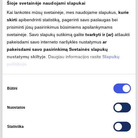
Šioje svetainėje naudojami slapukai
Kai lankotės mūsų svetainėje, mes naudojame slapukus,
kurie
El.
skirti
apibendrinti statistiką, pagerinti savo paslaugas bei
paštas
*
prisiminti jūsų pasirinkimus būsimiems apsilankymams
svetainėje. Savo slapukų sutikimą galite
tvarkyti ir (ar)
atšaukti
Užsisakyti naujienlaiškį
pakeisdami savo interneto naršyklės nustatymus
ar
pakeisdami savo pasirinkimą Svetainės slapukų
nustatymų skiltyje
. Daugiau informacijos rasite
Slapukų
Sutinku, kad „Ignitis“ teiktų asmeniškai man
pritaikytus pasiūlymus (pagal turimų paslaugų,
politikoje
.
vartojimo, užsakymų, mokėjimų ar kt. duomenis) ir
teirautųsi nuomonės apie suteiktų paslaugų
kokybę.
Sutikimo
Būtini
pasirinkimas
Plačiau apie duomenų tvarkymą tiesioginės
rinkodaros tikslu ir profiliavimą galite rasti
privatumo politikoje
.
Nuostatos
Statistika