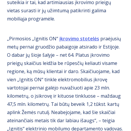
suteikia ir tai, kad artimiausias įkrovimo prieigų
vietas surasti ir jų užimtumą patikrinti galima
mobiliąja programėle.
„Pirmosios „Ignitis ON“
įkrovimo stotelės
praėjusių
metų pernai gruodžio pabaigoje atsirado ir Estijoje.
O dabar jų šioje šalyje – net 64. Platus įkrovimo
prieigų skaičius leidžia be rūpesčių keliauti visame
regione, ką mūsų klientai ir daro. Skaičiuojame, kad
vien „Ignitis ON“ tinkle elektromobilius įkrovę
vartotojai pernai galėjo nuvažiuoti apie 23 mln.
kilometrų, o įsikrovę ir kituose tinkluose – maždaug
47,5 mln. kilometrų. Tai būtų beveik 1,2 tūkst. kartų
aplink Žemės rutulį. Neabejojame, kad šie skaičiai
ateinančiais metais tik dar labiau išaugs“, – teigia
„Ignitis“ elektrinio mobilumo departamento vadovas.