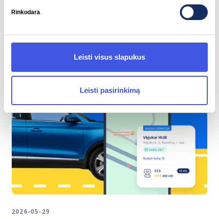
Rinkodara
Susiję įrašai
Leisti visus slapukus
Leisti pasirinkimą
2026-05-29