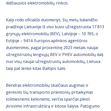
didžiausios elektromobilių rinkos.
Kaip rodo oficialūs duomenys, šių metų balandžio
pradžioje Lietuvoje iš viso buvo užregistruota 17 813
grynųjų elektromobilių (BEV), Latvijoje – 10 765, o
Estijoje – 9414. Europos aplinkos agentūros
duomenimis, pagal procentinę 2023 metais naujai
užregistruotų lengvųjų BEV ir PHEV automobilių dalį
nuo visų naujai užregistruotų automobilių, Lietuva
taip pat lenkė kitas Baltijos šalis.
Bendras elektromobilių skaičiaus augimas ir
geresnis šių transporto priemonių pritaikymas
tolimesnėms kelionėms, verčia sparčiai plėsti
įkrovimo infrastruktūrą ir kitose šalyse. Patogumo