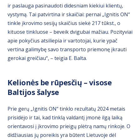
ir paslauga pasinaudoti didesniam kiekiui klientų,
vystymą. Tai patvirtina ir skaičiai: pernai „Ignitis ON“
tinkle įkrovimo sesijų skaičius siekė 217 tūkst., o
kituose tinkluose – beveik dvigubai mažiau. Pozityviai
apie pokyčius atsiliepia ir vartotojai, kurie ypač
vertina galimybę savo transporto priemonę įkrauti
gerokai greičiau“, – teigia E. Balta.
Kelionės be rūpesčių – visose
Baltijos šalyse
Prie gerų „Ignitis ON“ tinklo rezultatų 2024 metais
prisidėjo ir tai, kad tinklą valdantį įmonė ilgą laiką
orientavosi į įkrovimo prieigų plėtrą namų rinkoje. O
didžiausias jų poreikis yra būtent Lietuvoje dėl