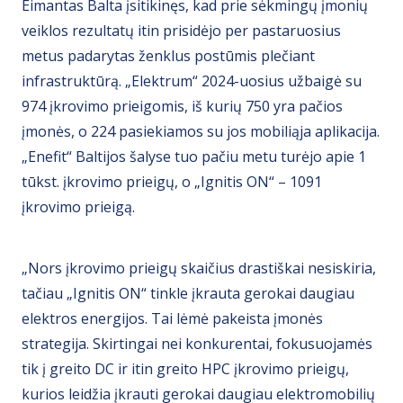
Eimantas Balta įsitikinęs, kad prie sėkmingų įmonių
veiklos rezultatų itin prisidėjo per pastaruosius
metus padarytas ženklus postūmis plečiant
infrastruktūrą. „Elektrum“ 2024-uosius užbaigė su
974 įkrovimo prieigomis, iš kurių 750 yra pačios
įmonės, o 224 pasiekiamos su jos mobiliąja aplikacija.
„Enefit“ Baltijos šalyse tuo pačiu metu turėjo apie 1
tūkst. įkrovimo prieigų, o „Ignitis ON“ – 1091
įkrovimo prieigą.
„Nors įkrovimo prieigų skaičius drastiškai nesiskiria,
tačiau „Ignitis ON“ tinkle įkrauta gerokai daugiau
elektros energijos. Tai lėmė pakeista įmonės
strategija. Skirtingai nei konkurentai, fokusuojamės
tik į greito DC ir itin greito HPC įkrovimo prieigų,
kurios leidžia įkrauti gerokai daugiau elektromobilių