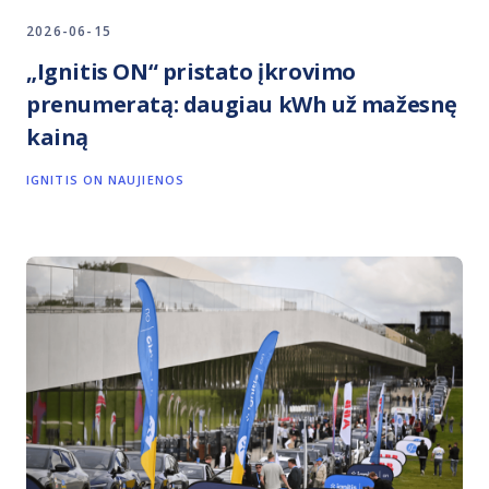
2026-06-15
„Ignitis ON“ pristato įkrovimo
prenumeratą: daugiau kWh už mažesnę
kainą
IGNITIS ON NAUJIENOS