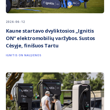
2026-06-12
Kaune startavo dvyliktosios „Ignitis
ON“ elektromobilių varžybos. Sustos
Cėsyje, finišuos Tartu
IGNITIS ON NAUJIENOS