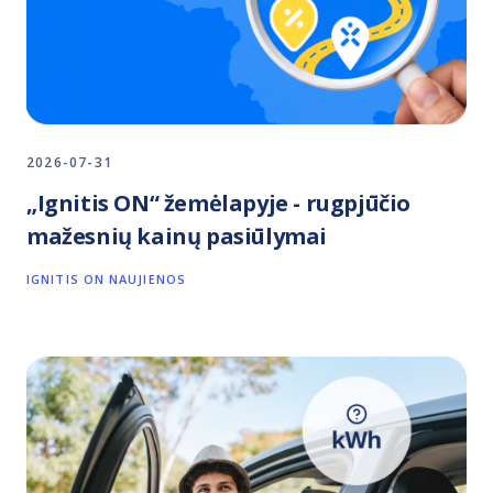
2026-07-31
„Ignitis ON“ žemėlapyje - rugpjūčio
mažesnių kainų pasiūlymai
IGNITIS ON NAUJIENOS