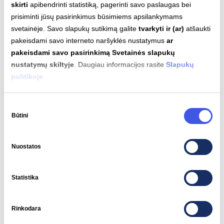
skirti
apibendrinti statistiką, pagerinti savo paslaugas bei
prisiminti jūsų pasirinkimus būsimiems apsilankymams
svetainėje. Savo slapukų sutikimą galite
tvarkyti ir (ar)
atšaukti
pakeisdami savo interneto naršyklės nustatymus
ar
pakeisdami savo pasirinkimą Svetainės slapukų
nustatymų skiltyje
. Daugiau informacijos rasite
Slapukų
politikoje
.
Sutikimo
Būtini
pasirinkimas
2026-06-10
Birželio 12d. „Ignitis ON“
Nuostatos
elektromobilių varžybas lydės daugybė
renginių Kaune, Cėsyje ir Tartu
Statistika
IGNITIS ON NAUJIENOS
Rinkodara