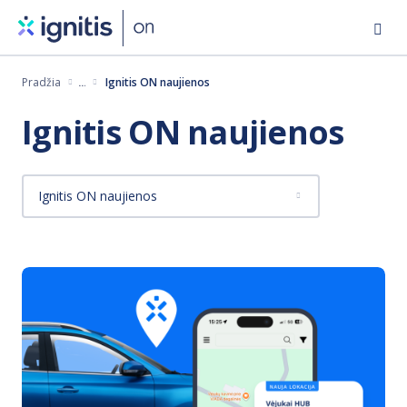
Eiti
į
pagrindinį
Pradžia
Ignitis ON naujienos
turinį
Ignitis ON naujienos
Ignitis ON naujienos