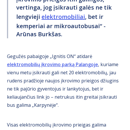
vertinga, jog įsikrauti galės ne tik
lengvieji
elektromobiliai
, bet ir
kemperiai ar mikroautobusai“ -
Arūnas Burkšas.
Gegužės pabaigoje „Ignitis ON“ atidarė
elektromobilių įkrovimo parką Palangoje
, kuriame
vienu metu įsikrauti gali net 20 elektromobilių, jau
rudens pradžioje naujos įkrovimo prieigos džiugins
ne tik pajūrio gyventojus ir lankytojus, bet ir
keliaujančius link jo – netrukus itin greitai įsikrauti
bus galima „Karpynėje“.
Visas elektromobilių įkrovimo prieigas galima