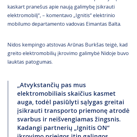
kaskart pranešus apie naują galimybę įsikrauti
elektromobilį“, – komentavo „Ignitis“ elektrinio
mobilumo departamento vadovas Eimantas Balta.
Nidos kempingo atstovas Arūnas Burkšas teigė, kad
greito elektromobilių įkrovimo galimybė Nidoje buvo
lauktas patogumas.
„Atvykstančių pas mus
elektromobiliais skaičius kasmet
auga, todėl pasiūlyti sąlygas greitai
įsikrauti transporto priemonę atrodė
svarbus ir neišvengiamas žingsnis.
Kadangi partnerių „Ignitis ON“
įkrovimo prieigos itin galingos,