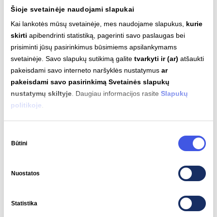
Šioje svetainėje naudojami slapukai
Kai lankotės mūsų svetainėje, mes naudojame slapukus,
kurie
skirti
apibendrinti statistiką, pagerinti savo paslaugas bei
Susiję įrašai
prisiminti jūsų pasirinkimus būsimiems apsilankymams
svetainėje. Savo slapukų sutikimą galite
tvarkyti ir (ar)
atšaukti
pakeisdami savo interneto naršyklės nustatymus
ar
pakeisdami savo pasirinkimą Svetainės slapukų
nustatymų skiltyje
. Daugiau informacijos rasite
Slapukų
politikoje
.
Sutikimo
Būtini
pasirinkimas
Nuostatos
Statistika