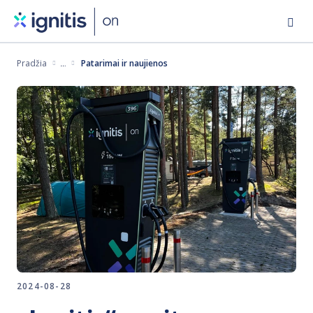
Eiti
į
pagrindinį
Pradžia
Patarimai ir naujienos
turinį
2024-08-28