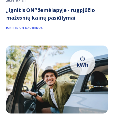
2026-07-31
„Ignitis ON“ žemėlapyje - rugpjūčio
mažesnių kainų pasiūlymai
IGNITIS ON NAUJIENOS