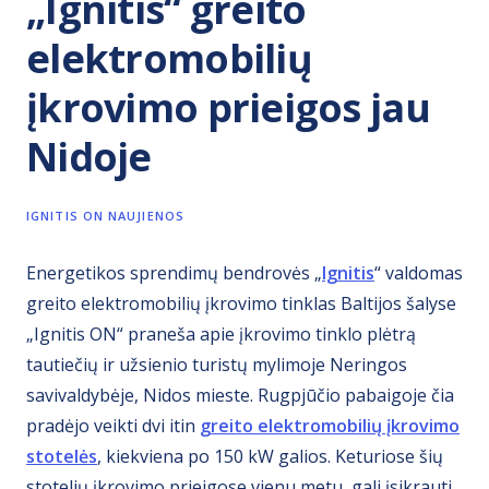
„Ignitis“ greito
elektromobilių
įkrovimo prieigos jau
Nidoje
IGNITIS ON NAUJIENOS
Energetikos sprendimų bendrovės „
Ignitis
“ valdomas
greito elektromobilių įkrovimo tinklas Baltijos šalyse
„Ignitis ON“ praneša apie įkrovimo tinklo plėtrą
tautiečių ir užsienio turistų mylimoje Neringos
savivaldybėje, Nidos mieste. Rugpjūčio pabaigoje čia
pradėjo veikti dvi itin
greito elektromobilių įkrovimo
stotelės
, kiekviena po 150 kW galios. Keturiose šių
stotelių įkrovimo prieigose vienu metu gali įsikrauti