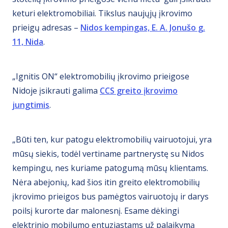
keturi elektromobiliai. Tikslus naujųjų įkrovimo
prieigų adresas –
Nidos kempingas, E. A. Jonušo g.
11, Nida
.
„Ignitis ON“ elektromobilių įkrovimo prieigose
Nidoje įsikrauti galima
CCS greito įkrovimo
jungtimis
.
„Būti ten, kur patogu elektromobilių vairuotojui, yra
mūsų siekis, todėl vertiname partnerystę su Nidos
kempingu, nes kuriame patogumą mūsų klientams.
Nėra abejonių, kad šios itin greito elektromobilių
įkrovimo prieigos bus pamėgtos vairuotojų ir darys
poilsį kurorte dar malonesnį. Esame dėkingi
elektrinio mobilumo entuziastams už palaikymą