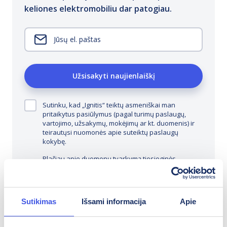
keliones elektromobiliu dar patogiau.
El.
paštas
*
Užsisakyti naujienlaiškį
Sutinku, kad „Ignitis“ teiktų asmeniškai man
pritaikytus pasiūlymus (pagal turimų paslaugų,
vartojimo, užsakymų, mokėjimų ar kt. duomenis) ir
teirautųsi nuomonės apie suteiktų paslaugų
kokybę.
Plačiau apie duomenų tvarkymą tiesioginės
rinkodaros tikslu ir profiliavimą galite rasti
privatumo politikoje
.
Sutikimas
Išsami informacija
Apie