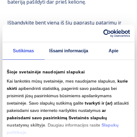
bateriją pašildyti dar prieš kelionę.
Išbandykite bent vieną iš šių paprastų patarimų ir
pastebėkite, kaip keičiasi nuvažiuojamas atstumas.
Sutikimas
Išsami informacija
Apie
Gauti naujienlaiškį
Šioje svetainėje naudojami slapukai
Daugiau patarimų
Kai lankotės mūsų svetainėje, mes naudojame slapukus,
kurie
skirti
apibendrinti statistiką, pagerinti savo paslaugas bei
prisiminti jūsų pasirinkimus būsimiems apsilankymams
svetainėje. Savo slapukų sutikimą galite
tvarkyti ir (ar)
atšaukti
pakeisdami savo interneto naršyklės nustatymus
ar
pakeisdami savo pasirinkimą Svetainės slapukų
nustatymų skiltyje
. Daugiau informacijos rasite
Slapukų
politikoje
.