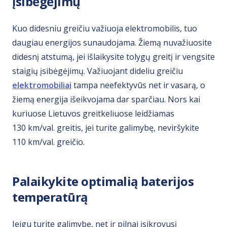
įsibėgėjimų
Kuo didesniu greičiu važiuoja elektromobilis, tuo
daugiau energijos sunaudojama. Žiemą nuvažiuosite
didesnį atstumą, jei išlaikysite tolygų greitį ir vengsite
staigių įsibėgėjimų. Važiuojant dideliu greičiu
elektromobiliai
tampa neefektyvūs net ir vasarą, o
žiemą energija išeikvojama dar sparčiau. Nors kai
kuriuose Lietuvos greitkeliuose leidžiamas
130 km/val. greitis, jei turite galimybę, neviršykite
110 km/val. greičio.
Palaikykite optimalią baterijos
temperatūrą
Jeigu turite galimybę, net ir pilnai įsikrovusį