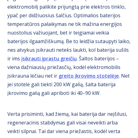
elektromobilį palikite prijungtą prie elektros tinklo,
ypač per didžiuosius šalčius. Optimalios baterijos
temperatūros palaikymas ne tik mažina energijos
nuostolius važiuojant, bet ir teigiamai veikia
baterijos ilgaamžiškumą. Be to leidžia sutaupyti laiko,
nes atvykus įsikrauti neteks laukti, kol baterija sušils
ir ims
įsikrauti įprastu greičiu
. Šaltos baterijos –
viena dažniausių priežasčių, kodėl elektromobilis
įsikrauna lėčiau net ir
greito įkrovimo stotelėje
. Net
jei stotelė gali tiekti 200 kW galią, šalta baterija
įkrovimo galią gali apriboti iki 40–90 kW.
Verta prisiminti, kad žiemą, kai baterija dar neįšilusi,
regeneracinis stabdymas gali visai neveikti arba
veikti silpnai. Tai dar viena priežastis, kodėl verta