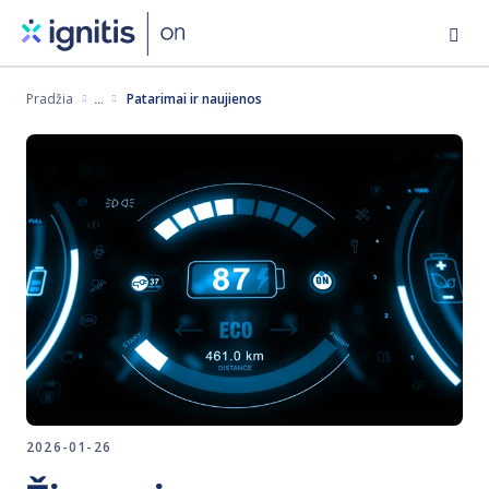
Eiti
į
pagrindinį
Pradžia
Patarimai ir naujienos
turinį
2026-01-26