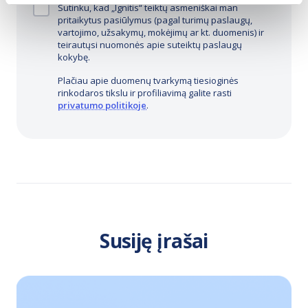
Sutinku, kad „Ignitis“ teiktų asmeniškai man
pritaikytus pasiūlymus (pagal turimų paslaugų,
vartojimo, užsakymų, mokėjimų ar kt. duomenis) ir
teirautųsi nuomonės apie suteiktų paslaugų
kokybę.
Plačiau apie duomenų tvarkymą tiesioginės
rinkodaros tikslu ir profiliavimą galite rasti
privatumo politikoje
.
Susiję įrašai