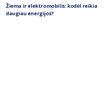
Žiema ir elektromobilis: kodėl reikia
daugiau energijos?
IGNITIS ON PATARIA
Pagalba įkraunant
elektromobilį 24/7
+370 612 55515
info@ignitison.lt