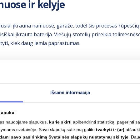
uose ir kelyje
ausiai įkrauna namuose, garaže, todėl šis procesas rūpesčių
isiškai įkrauta baterija. Viešųjų stotelių prireikia tolimesnėse
tyti, kiek daug lemia paprastumas.
viešose vietose jam atrodė be reikalo sudėtingi: registracijai
ų kodų ar net banko prisijungimų. „Nejaugi negalima papras
tsiskaityti ir banko kortele – jokių problemų. Kai atsiskaitym
si A. Jarmalavičius.
Išsami informacija
lapukai
as:
greitojo įkrovimo stotelės
šiandien dengia didžiąją dalį L
 mes naudojame slapukus,
kurie skirti
apibendrinti statistiką, pagerinti s
važiuoti ne daugiau kaip 30 kilometrų. Vyresniems vairuotoj
kymams svetainėje. Savo slapukų sutikimą galite
tvarkyti ir (ar)
atšaukt
ima taip pat laisvai, kaip ir su įprastu automobiliu.
sdami savo pasirinkimą Svetainės slapukų nustatymų skiltyje
. Dau