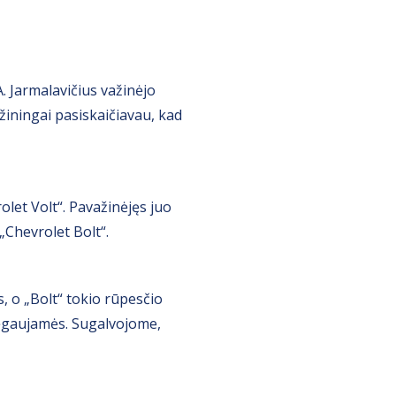
. Jarmalavičius važinėjo
žiningai pasiskaičiavau, kad
olet Volt“. Pavažinėjęs juo
 „Chevrolet Bolt“.
, o „Bolt“ tokio rūpesčio
mėgaujamės. Sugalvojome,