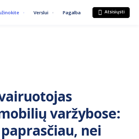
Atsisiųsti
užinokite
Verslui
Pagalba
 vairuotojas
mobilių varžybose:
 paprasčiau, nei