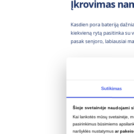
Įkrovimas nam
Kasdien pora bateriją dažni
kiekvieną rytą pasitinka su v
pasak senjoro, labiausiai ma
Pirmieji bandymai įsikrauti 
elektroniniu paštu siunčiam
naudoju RFID raktelį, galiu a
kiekvienas“, – patirtimi dalija
Sutikimas
Šioje svetainėje naudojami s
Padeda ir vis tankesnis tinkl
Kai lankotės mūsų svetainėje,
prieigos paprastai tenka nu
pasirinkimus būsimiems apsilan
dalyką – planuoti kelionę gal
naršyklės nustatymus
ar pakei