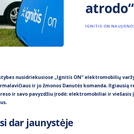
atrodo“
IGNITIS ON NAUJIENO
valstybes nusidriekusiose „Ignitis ON“ elektromobilių var
Jarmalavičiaus ir jo žmonos Danutės komanda. Ilgiausią re
reso ir savo pavyzdžiu įrodė: elektromobiliai ir viešasis
us.
si dar jaunystėje