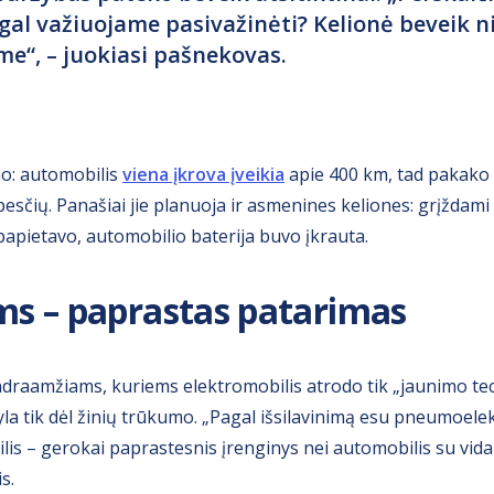
gal važiuojame pasivažinėti? Kelionė beveik n
me“, – juokiasi pašnekovas.
o: automobilis
viena įkrova įveikia
apie 400 km, tad pakako į
esčių. Panašiai jie planuoja ir asmenines keliones: grįždami
 papietavo, automobilio baterija buvo įkrauta.
s – paprastas patarimas
draamžiams, kuriems elektromobilis atrodo tik „jaunimo te
la tik dėl žinių trūkumo. „Pagal išsilavinimą esu pneumoele
lis – gerokai paprastesnis įrenginys nei automobilis su vidau
s.