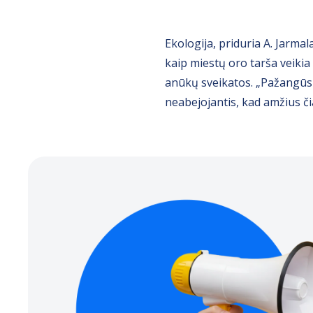
Ekologija, priduria A. Jarma
kaip miestų oro tarša veikia
anūkų sveikatos. „Pažangūs 
neabejojantis, kad amžius či