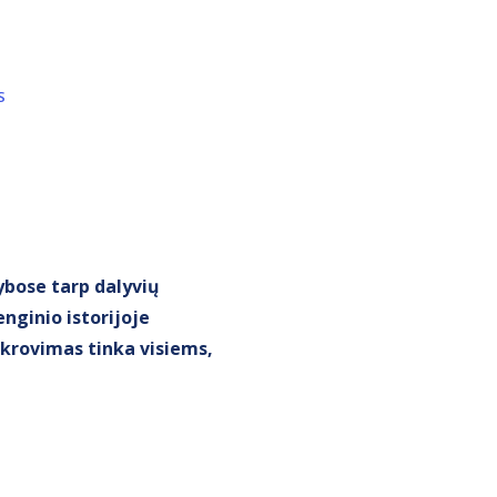
S
žybose tarp dalyvių
nginio istorijoje
 įkrovimas tinka visiems,