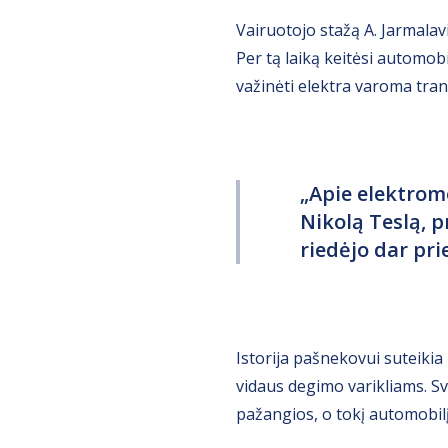
Vairuotojo stažą A. Jarmalav
Per tą laiką keitėsi automobil
važinėti elektra varoma tra
„Apie elektrom
Nikolą Teslą, p
riedėjo dar pri
Istorija pašnekovui suteikia 
vidaus degimo varikliams. Sv
pažangios, o tokį automobilį