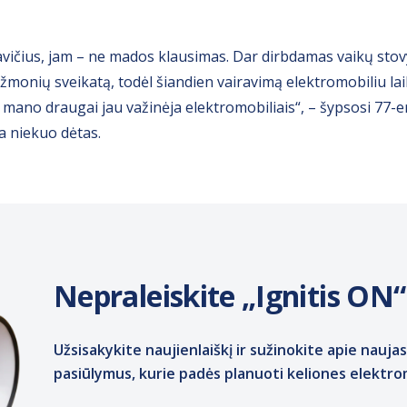
lavičius, jam – ne mados klausimas. Dar dirbdamas vaikų stov
 žmonių sveikatą, todėl šiandien vairavimą elektromobiliu lai
mano draugai jau važinėja elektromobiliais“, – šypsosi 77-er
a niekuo dėtas.
Nepraleiskite „Ignitis ON“
Užsisakykite naujienlaiškį ir sužinokite apie naujas
pasiūlymus, kurie padės planuoti keliones elektro