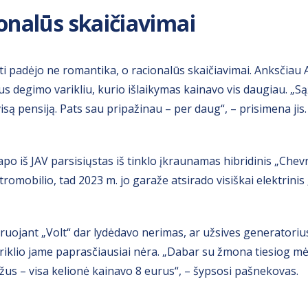
onalūs skaičiavimai
sti padėjo ne romantika, o racionalūs skaičiavimai. Anksčiau A
s degimo varikliu, kurio išlaikymas kainavo vis daugiau. „Są
isą pensiją. Pats sau pripažinau – per daug“, – prisimena jis.
po iš JAV parsisiųstas iš tinklo įkraunamas hibridinis „Chevr
tromobilio, tad 2023 m. jo garaže atsirado visiškai elektrinis
iruojant „Volt“ dar lydėdavo nerimas, ar užsives generatorius
riklio jame paprasčiausiai nėra. „Dabar su žmona tiesiog 
žus – visa kelionė kainavo 8 eurus“, – šypsosi pašnekovas.