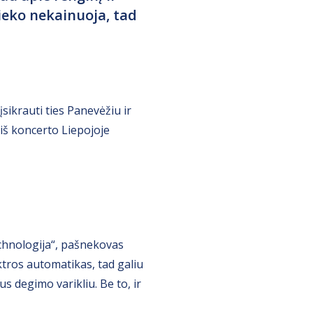
ieko nekainuoja, tad
sikrauti ties Panevėžiu ir
 iš koncerto Liepojoje
chnologija“, pašnekovas
ktros automatikas, tad galiu
s degimo varikliu. Be to, ir