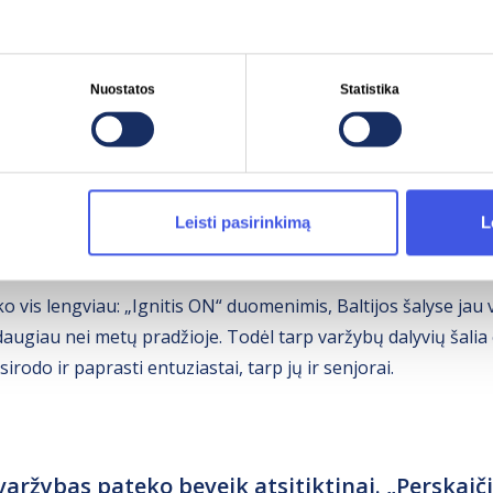
šrutas varžybų istorijoje
Nuostatos
Statistika
artą surengtos
„Ignitis ON“ elektromobilių varžybos šiemet
są renginio istoriją – apie 530 km maršrutą, sujungusį Kauną,
tynės, o praktinis išbandymas: šimtai kilometrų per tris šalis
aliomis sąlygomis.
Leisti pasirinkimą
L
 vis lengviau: „Ignitis ON“ duomenimis, Baltijos šalyse jau v
daugiau nei metų pradžioje. Todėl tarp varžybų dalyvių šalia
irodo ir paprasti entuziastai, tarp jų ir senjorai.
 varžybas pateko beveik atsitiktinai. „Perskaiči