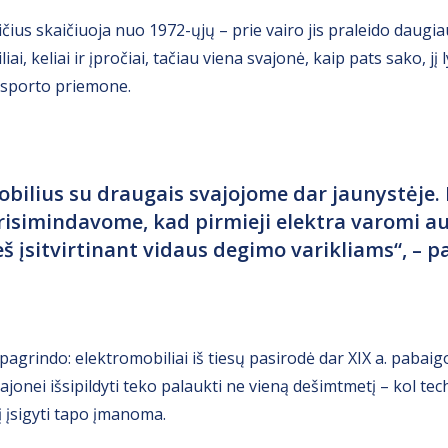
ičius skaičiuoja nuo 1972-ųjų – prie vairo jis praleido daugi
iai, keliai ir įpročiai, tačiau viena svajonė, kaip pats sako, j
nsporto priemone.
obilius su draugais svajojome dar jaunystėje
risimindavome, kad pirmieji elektra varomi au
eš įsitvirtinant vidaus degimo varikliams“, – pa
pagrindo: elektromobiliai iš tiesų pasirodė dar XIX a. pabaigoj
ajonei išsipildyti teko palaukti ne vieną dešimtmetį – kol t
 įsigyti tapo įmanoma.