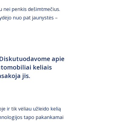
au nei penkis dešimtmečius.
į lydėjo nuo pat jaunystės –
. Diskutuodavome apie
tomobiliai keliais
sakoja jis.
e ir tik vėliau užleido kelią
echnologijos tapo pakankamai