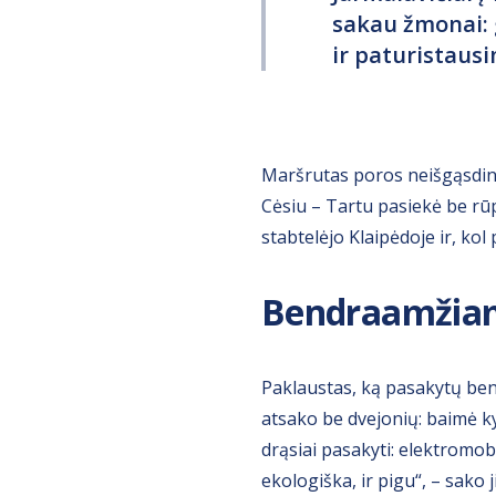
sakau žmonai: 
ir paturistausi
Maršrutas poros neišgąsdin
Cėsiu – Tartu pasiekė be rūp
stabtelėjo Klaipėdoje ir, kol
Bendraamžiam
Paklaustas, ką pasakytų ben
atsako be dvejonių: baimė ky
drąsiai pasakyti: elektromobi
ekologiška, ir pigu“, – sako ji