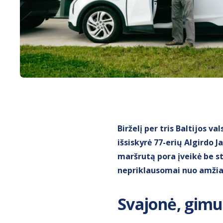
Birželį per tris Baltijos 
išsiskyrė 77-erių Algirdo 
maršrutą pora įveikė be st
nepriklausomai nuo amžia
Svajonė, gimu