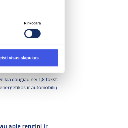
Rinkodara
 dalyviams metė
 Cėsį Latvijoje ir Tartu
 parodo, kaip elektromobiliai
eisti visus slapukus
eikia daugiau nei 1,8 tūkst.
 energetikos ir automobilių
au apie renginį ir