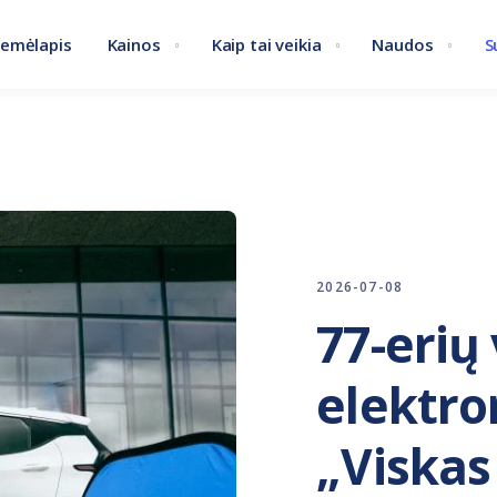
emėlapis
Kainos
Kaip tai veikia
Naudos
S
2026-07-08
77-erių
elektro
„Viskas