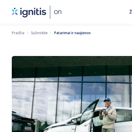
Eiti
Ž
į
pagrindinį
turinį
Pradžia
Sužinokite
Patarimai ir naujienos