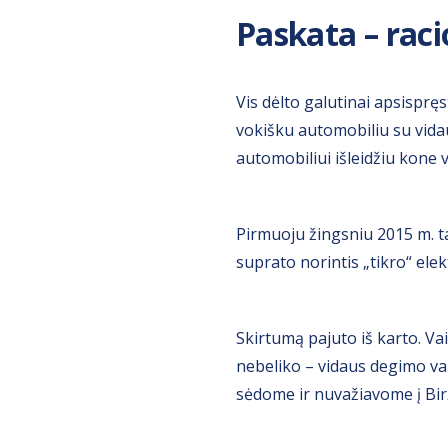
Paskata – raci
Vis dėlto galutinai apsisprę
vokišku automobiliu su vidau
automobiliui išleidžiu kone v
Pirmuoju žingsniu 2015 m. ta
suprato norintis „tikro“ elek
Skirtumą pajuto iš karto. Va
nebeliko – vidaus degimo va
sėdome ir nuvažiavome į Bir