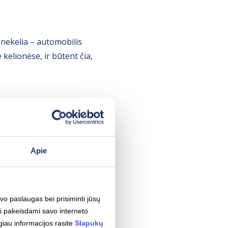
 nekelia – automobilis
 kelionėse, ir būtent čia,
 prireikdavo programėlių,
čiau? „Ignitis ON“ stotelėse
as paprastas, įsikrauti gali
Apie
ietuvos, tad iki artimiausios
avo paslaugas bei prisiminti jūsų
ams tai reiškia paprastą
i pakeisdami savo interneto
giau informacijos rasite
Slapukų