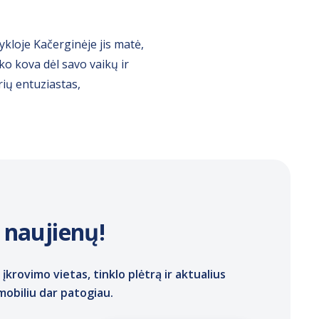
ykloje Kačerginėje jis matė,
ko kova dėl savo vaikų ir
ių entuziastas,
 naujienų!
 įkrovimo vietas, tinklo plėtrą ir aktualius
mobiliu dar patogiau.