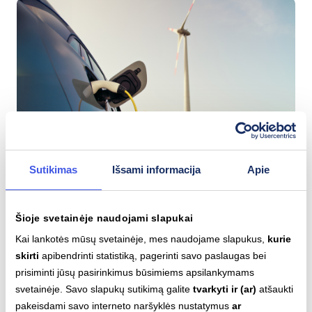
Sutikimas
Išsami informacija
Apie
2026-04-30
Šioje svetainėje naudojami slapukai
Važiuoti elektromobiliu – iki trijų kartų
Kai lankotės mūsų svetainėje, mes naudojame slapukus,
kurie
pigiau: ar ilgai galėsime tiek sutaupyti?
skirti
apibendrinti statistiką, pagerinti savo paslaugas bei
prisiminti jūsų pasirinkimus būsimiems apsilankymams
IGNITIS ON NAUJIENOS
svetainėje. Savo slapukų sutikimą galite
tvarkyti ir (ar)
atšaukti
pakeisdami savo interneto naršyklės nustatymus
ar