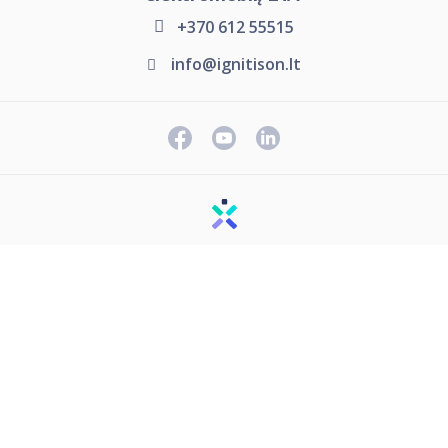
+370 612 55515
info@ignitison.lt
© 2026 Visos teisės saugomos.
Naudojimosi taisyklės
Privatumo politika
Slapukų politika
Slapukų nustatymai
Prieinamumo pareiškimas
Kontaktai