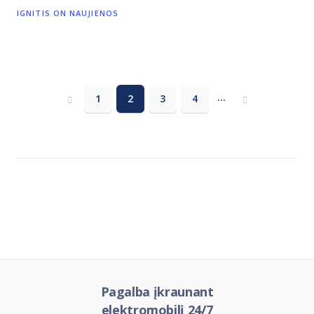
IGNITIS ON NAUJIENOS
Pagination
…
1
2
3
4
Eiti
Puslapis
Current
Puslapis
Puslapis
Eiti
į
page
į
praeitą
sekantį
puslapį
puslapį
Pagalba įkraunant
elektromobilį 24/7