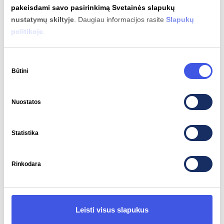
pakeisdami savo pasirinkimą Svetainės slapukų
nustatymų skiltyje
. Daugiau informacijos rasite
Slapukų
politikoje
.
Sutikimo
Būtini
pasirinkimas
Nuostatos
Statistika
2026-04-28
Rinkodara
Nuo avantiūros iki Baltijos šalių mokslo
centrų: „Ignitis ON“ elektromobilių
Leisti visus slapukus
varžybų istorija ir įdomiausi faktai