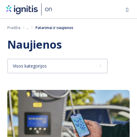
Eiti
į
pagrindinį
Pradžia
Patarimai ir naujienos
turinį
Naujienos
Visos kategorijos